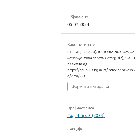
Објављено
05.07.2024
Како цитирати
СТЕПИЋ, Ђ. (2024). IUSTORIA 2024.
Весник
историје Herald of Legal History
,
4
(2), 164–1
преузето од
https://epub.ius.bg.ac.rs/index.php/Vesnik
e/view/223
Формати цитирања
Bрој часописа
Год. 4 Бр. 2 (2023)
Секција