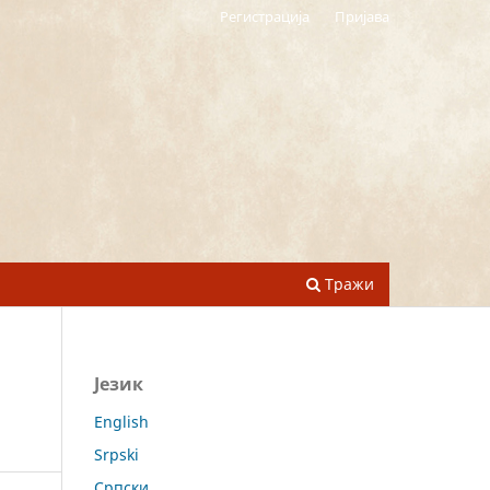
Регистрација
Пријава
Тражи
Језик
English
Srpski
Cрпски