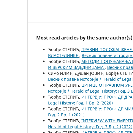
Most read articles by the same author(s)
Ђорђе СТЕПИЋ,
ПРАВНИ ПОЛОЖАЈ ЖЕНЕ
ВЛАСТЕЛИНКЕ
,
Весник правне историје / 
Ђорђе СТЕПИЋ,
МЕТОДИ ПОПУЊАВАЊА П
И ВЕРСКИМ ЗАЈЕДНИЦАМА
,
Весник правн
Симо ИЛИЋ, Душан ЈОВИЋ, Ђорђе СТЕП
Весник правне историје / Herald of Legal H
Ђорђе СТЕПИЋ,
ЦРТИЦЕ О ПРАВНОМ УР
историје / Herald of Legal History: Год. 3 
Ђорђе СТЕПИЋ,
ИНТЕРВЈУ: ПРОФ. ДР Д
Legal History: Год. 1 Бр. 2 (2020)
Ђорђе СТЕПИЋ,
ИНТЕРВЈУ: ПРОФ. ДР М
Год. 2 Бр. 1 (2021)
Ђорђе СТЕПИЋ,
INTERVIEW WITH EMERIT
Herald of Legal History: Год. 3 Бр. 2 (2022)
Ђорђе СТЕПИЋ,
ИНТЕРВЈУ: ПРОФ. ДР С