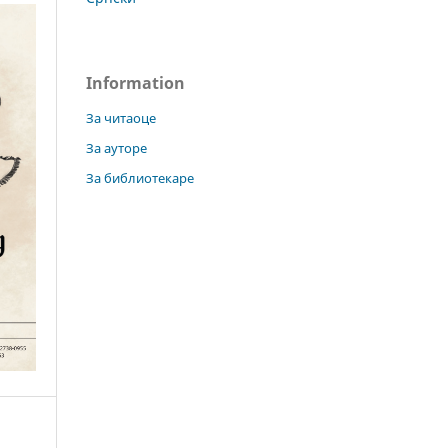
Information
За читаоце
За ауторе
За библиотекаре