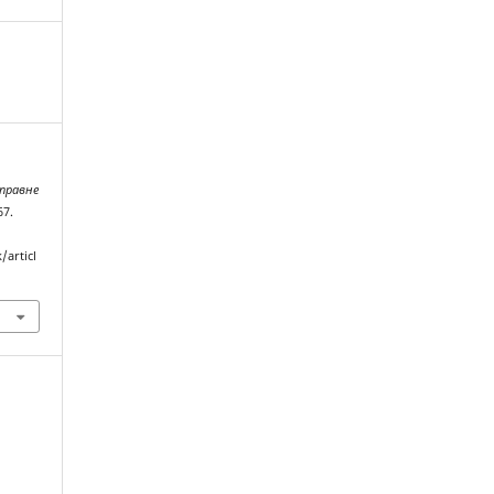
 правне
67.
/articl