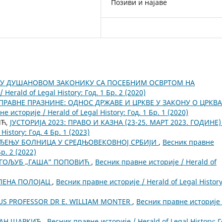
Позиви и најаве
 У ДУШАНОВОМ ЗАКОНИКУ СА ПОСЕБНИМ ОСВРТОМ НА
Herald of Legal History: Год. 1 Бр. 2 (2020)
РАВНЕ ПРАЗНИНЕ: ОДНОС ДРЖАВЕ И ЦРКВЕ У ЗАКОНУ О ЦРКВ
е историје / Herald of Legal History: Год. 1 Бр. 1 (2020)
ИЋ,
ЈУСТОРИЈА 2023: ПРАВО И КАЗНА (23-25. МАРТ 2023. ГОДИНЕ
istory: Год. 4 Бр. 1 (2023)
ЕЂЕЊУ БОЛНИЦА У СРЕДЊОВЕКОВНОЈ СРБИЈИ
,
Весник правне
Бр. 2 (2022)
РАГОЉУБ „ГАША” ПОПОВИЋ
,
Весник правне историје / Herald of
ИЛЕНА ПОЛОЈАЦ
,
Весник правне историје / Herald of Legal History
US PROFESSOR DR E. WILLIAM MONTER
,
Весник правне историје 
РЂАН ШАРКИЋ
,
Весник правне историје / Herald of Legal History: Г