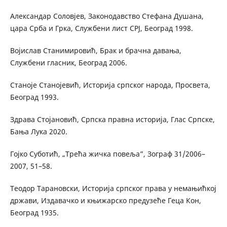
Александар Соловјев, Законодавство Стефана Душана,
цара Срба и Грка, Службени лист СРЈ, Београд 1998.
Војислав Станимировић, Брак и брачна давања,
Службени гласник, Београд 2006.
Станоје Станојевић, Историја српског народа, Просвета,
Београд 1993.
Здрава Стојановић, Српска правна историја, Глас Српске,
Бања Лука 2020.
Гојко Суботић, „Трећа жичка повеља”, Зограф 31/2006–
2007, 51–58.
Теодор Тарановски, Историја српског права у немањићкој
држави, Издавачко и књижарско предузеће Геца Кон,
Београд 1935.