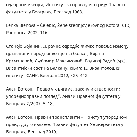
одабрани извори, Институт за правну историју Правног
факултета у Београду, Београд 1968.
Lenka Blehova – Čelebić, Žene srednjovjekovnog Kotora, CID,
Podgorica 2002, 116.
Станоје Бојанин, „Брачне одредбе Жичке повеље између
црквеног и народног концепта брака”, Бојана
Крсмановић, Љубомир Максимовић, Радивој Радић (ур.),
Византијски свет на Балкану, књига II, Византолошки
институт САНУ, Београд 2012, 425–442.
Алан Вотсон, „Право у књигама, закону и стварности;
упоредноправни поглед”, Анали Правног факултета у
Београду 2/2007, 5–18.
Алан Вотсон, Правни транспланти – Приступ упоредном
праву, друго издање, Правни факултет Универзитета у
Београду, Београд 2010.