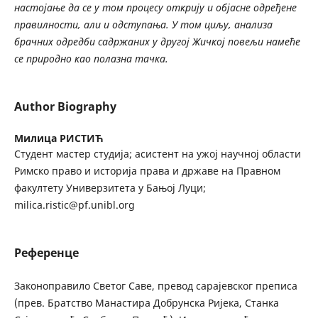
настојање да се у том процесу открију и објасне одређене
правилности, али и одступања. У том циљу, анализа
брачних одредби садржаних у другој Жичкој повељи намеће
се природно као полазна тачка.
Author Biography
Милица РИСТИЋ
Студент мастер студија; асистент на ужој научној области
Римско право и историја права и државе на Правном
факултету Универзитета у Бањој Луци;
milica.ristic@pf.unibl.org
Референце
Законоправило Светог Саве, превод сарајевског преписа
(прев. Братство Манастира Добрунска Ријека, Станка