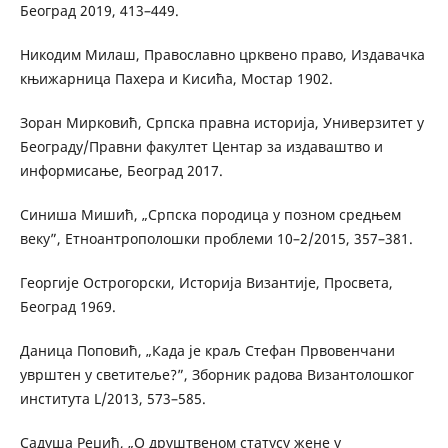
Београд 2019, 413–449.
Никодим Милаш, Православно црквено право, Издавачка
књижарница Пахера и Кисића, Мостар 1902.
Зоран Мирковић, Српска правна историја, Универзитет у
Београду/Правни факултет Центар за издаваштво и
информисање, Београд 2017.
Синиша Мишић, „Српска породица у позном средњем
веку”, Етноантрополошки проблеми 10–2/2015, 357–381.
Георгије Острогорски, Историја Византије, Просвета,
Београд 1969.
Даница Поповић, „Када је краљ Стефан Првовенчани
уврштен у светитеље?”, Зборник радова Византолошког
института L/2013, 573–585.
Садуша Реџић, „О друштвеном статусу жене у