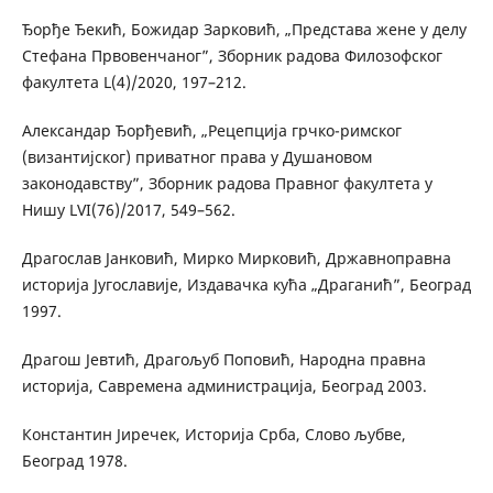
Ђорђе Ђекић, Божидар Зарковић, „Представа жене у делу
Стефана Првовенчаног”, Зборник радова Филозофског
факултета L(4)/2020, 197–212.
Александар Ђорђевић, „Рецепција грчко-римског
(византијског) приватног права у Душановом
законодавству”, Зборник радова Правног факултета у
Нишу LVI(76)/2017, 549–562.
Драгослав Јанковић, Мирко Мирковић, Државноправна
историја Југославије, Издавачка кућа „Драганић”, Београд
1997.
Драгош Јевтић, Драгољуб Поповић, Народна правна
историја, Савремена администрација, Београд 2003.
Константин Јиречек, Историја Срба, Слово љубве,
Београд 1978.