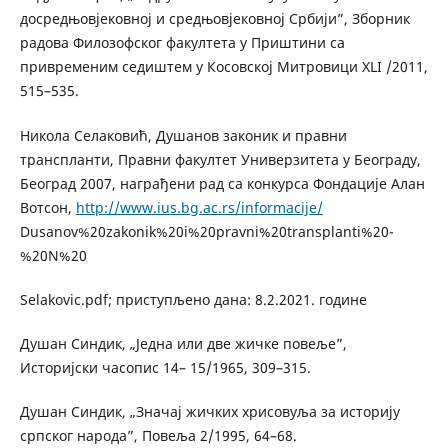
досредњовјековној и средњовјековној Србији”, Зборник
радова Филозофског факултета у Приштини са
привременим седиштем у Косовској Митровици XLI /2011,
515–535.
Никола Селаковић, Душанов законик и правни
транспланти, Правни факултет Универзитета у Београду,
Београд 2007, награђени рад са конкурса Фондације Алан
Вотсон,
http://www.ius.bg.ac.rs/informacije/
Dusanov%20zakonik%20i%20pravni%20transplanti%20-
%20N%20
Selakovic.pdf; приступљено дана: 8.2.2021. године
Душан Синдик, „Једна или две жичке повеље”,
Историјски часопис 14– 15/1965, 309–315.
Душан Синдик, „Значај жичких хрисовуља за историју
српског народа”, Повеља 2/1995, 64–68.