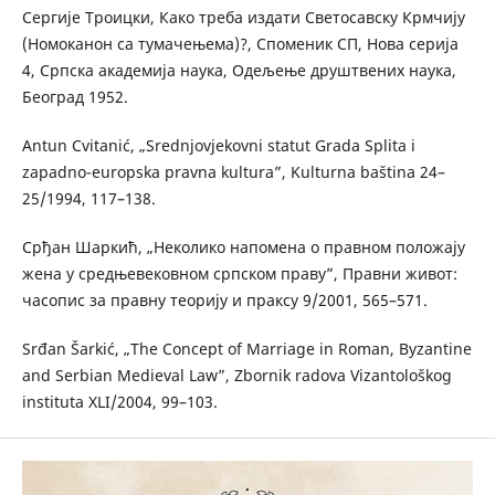
Сергије Троицки, Како треба издати Светосавску Крмчију
(Номоканон са тумачењема)?, Споменик СП, Нова серија
4, Српска академија наука, Одељење друштвених наука,
Београд 1952.
Antun Cvitanić, „Srednjovjekovni statut Grada Splita i
zapadno-europska pravna kultura”, Kulturna baština 24–
25/1994, 117–138.
Срђан Шаркић, „Неколико напомена о правном положају
жена у средњевековном српском праву”, Правни живот:
часопис за правну теорију и праксу 9/2001, 565–571.
Srđan Šarkić, „The Concept of Marriage in Roman, Byzantine
and Serbian Medieval Law”, Zbornik radova Vizantološkog
instituta XLI/2004, 99–103.