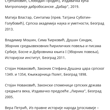
Стјепановић, Слободан Продић), Издавачка кућа
Митрополије дабробосанске „Дабар”, 2019.
Матија Властар, Синтагма (прев. Татјана Суботин-
Голубовић), Српска академија наука и уметности, Београд
2013.
Владимир Мошин, Сима Ћирковић, Душан Синдик,
Зборник средњовековних ћириличких повеља и писама
Србије, Босне и Дубровника књига I (Зборник повеља),
Историјски институт, Београд 2011.
Стојан Новаковић, Законик Стефана Душана цара српског
1349. и 1354, Књижарница Полет, Београд 1898.
Стојан Новаковић, Законски споменици српских држава
средњега века, Издавачко предузеће „Лирика”, Београд
2005.
Вера Петрић, Из правне историје народа Југославије –