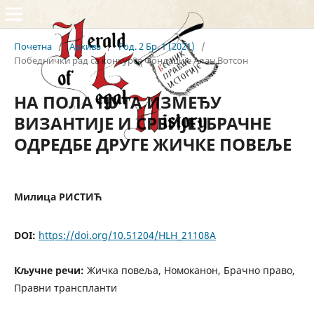
Почетна
/
Архива
/
Год. 2 Бр. 1 (2021)
/
Победнички рад са конкурса Фондације Алан Вотсон
НА ПОЛА ПУТА ИЗМЕЂУ
ВИЗАНТИЈЕ И СРБИЈЕ: БРАЧНЕ
ОДРЕДБЕ ДРУГЕ ЖИЧКЕ ПОВЕЉЕ
Милица РИСТИЋ
DOI:
https://doi.org/10.51204/HLH_21108A
Кључне речи:
Жичка повеља, Номоканон, Брачно право,
Правни транспланти