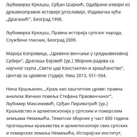
Љубомирка Кркљуш, Срђан Шаркић, Одабрани извори из
државноправне историје Југославије, Издавачка кућа
„Драганић”, Београд 1998.
Љубомирка Кркљуш, Правна историја српског народа,
Службени гласник, Београд 2009.
Марија Копривица, „Црквено венчање у средњовековној
Србији”, Драгиша Бојовић (ур.) Зборник радова са
научног скупа „Свети цар Константин и хришћанство”,
Центар за црквене студије, Ниш 2013, 551–564.
Нина Кршљанин, „Краљ као заштитник цркве: правна
анализа Жичких повеља Стефана Првовенчаног”,
Љубомир Максимовић, Срђан Пириватрић (ур.)
Краљевство и архиепископија у српским и поморским
земљама Немањића. Тематски зборник у част 800 година
проглашења краљевства и архиепископије свих српских
и поморских земаља Немањића, Историјски институт,