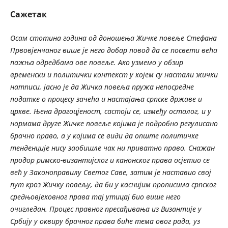
Сажетак
Осам стотина година од доношења Жичке повеље Стефана
Првовјенчаног више је него добар повод да се посвети већа
пажња одредбама ове повеље. Ако узмемо у обзир
временски и политички контекст у којем су настали жички
натписи, јасно је да Жичка повеља пружа непосредне
податке о процесу зачећа и настајања српске државе и
цркве. Њена драгоцјеност, састоји се, између осталог, и у
нормама друге Жичке повеље којима је подробно регулисано
брачно право, а у којима се види да опште политичке
тенденције нису заобишле чак ни приватно право. Снажан
продор римско-византијског и канонског права осјетио се
већ у Законоправилу Светог Саве, затим је наставио свој
пут кроз Жичку повељу, да би у каснијим прописима српског
средњовјековног права тај утицај био више него
очигледан. Процес правног пресађивања из Византије у
Србију у оквиру брачног права биће тема овог рада, уз